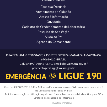
Faça sua Denúncia
Atendimento ao Cidadão
Acesso à informação
Ouvidoria
Cadastro de Credenciamento de Laboratório
Pesquisa de Satisfação
Ajuda ao PM
Agenda do Comandante
RUA BENJAMIM CONSTANT, 2150 PETRÓPOLIS - MANAUS - AMAZONAS /
69063-010 - BRASIL
Celular: (92) 98842-1841 / Email: dcs@pm.am.gov.br /
protocologeral.ajg@pm.am.gov.br
Copyright © 1835-2018 Polícia Militar do Estado do Amazonas. Todo o conteúdo deste site é
de uso exclusivo da Polícia Militar.
Proibida reprodução ou utilização a qualquer título, sob as penas da lei. - Mantida pela: DTI -
Diretoria de Tecnologia da Informação