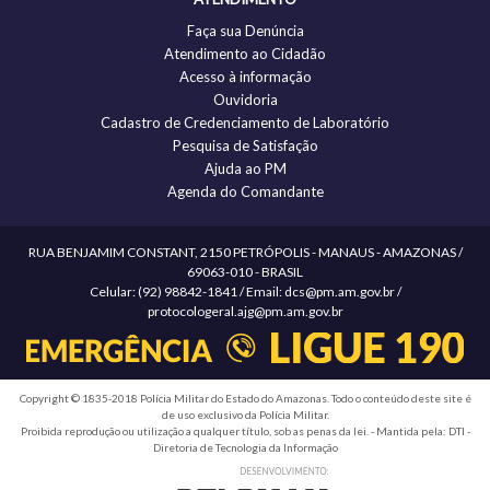
Faça sua Denúncia
Atendimento ao Cidadão
Acesso à informação
Ouvidoria
Cadastro de Credenciamento de Laboratório
Pesquisa de Satisfação
Ajuda ao PM
Agenda do Comandante
RUA BENJAMIM CONSTANT, 2150 PETRÓPOLIS - MANAUS - AMAZONAS /
69063-010 - BRASIL
Celular: (92) 98842-1841 / Email: dcs@pm.am.gov.br /
protocologeral.ajg@pm.am.gov.br
Copyright © 1835-2018 Polícia Militar do Estado do Amazonas. Todo o conteúdo deste site é
de uso exclusivo da Polícia Militar.
Proibida reprodução ou utilização a qualquer título, sob as penas da lei. - Mantida pela: DTI -
Diretoria de Tecnologia da Informação