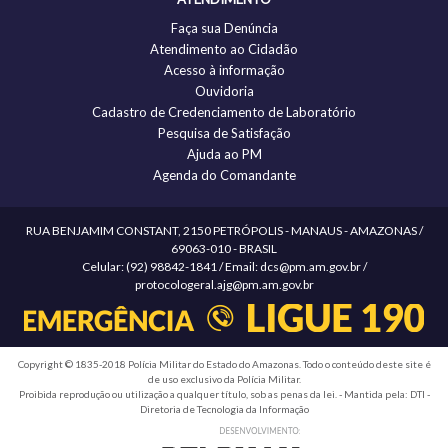
Faça sua Denúncia
Atendimento ao Cidadão
Acesso à informação
Ouvidoria
Cadastro de Credenciamento de Laboratório
Pesquisa de Satisfação
Ajuda ao PM
Agenda do Comandante
RUA BENJAMIM CONSTANT, 2150 PETRÓPOLIS - MANAUS - AMAZONAS /
69063-010 - BRASIL
Celular: (92) 98842-1841 / Email: dcs@pm.am.gov.br /
protocologeral.ajg@pm.am.gov.br
Copyright © 1835-2018 Polícia Militar do Estado do Amazonas. Todo o conteúdo deste site é
de uso exclusivo da Polícia Militar.
Proibida reprodução ou utilização a qualquer título, sob as penas da lei. - Mantida pela: DTI -
Diretoria de Tecnologia da Informação