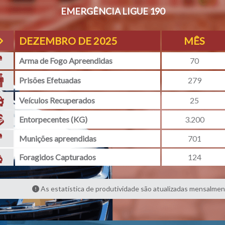
EMERGÊNCIA LIGUE 190
DEZEMBRO DE 2025
MÊS
Arma de Fogo Apreendidas
70
Prisões Efetuadas
279
Veículos Recuperados
25
Entorpecentes (KG)
3.200
Munições apreendidas
701
Foragidos Capturados
124
As estatística de produtividade são atualizadas mensalmen