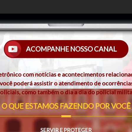
ACOMPANHE NOSSO CANAL
etrônico com notícias e acontecimentos relacionad
 você poderá assistir o atendimento de ocorrência
oliciais, como também o dia a dia do policial milita
O QUE ESTAMOS FAZENDO POR VOCÊ
SERVIR E PROTEGER