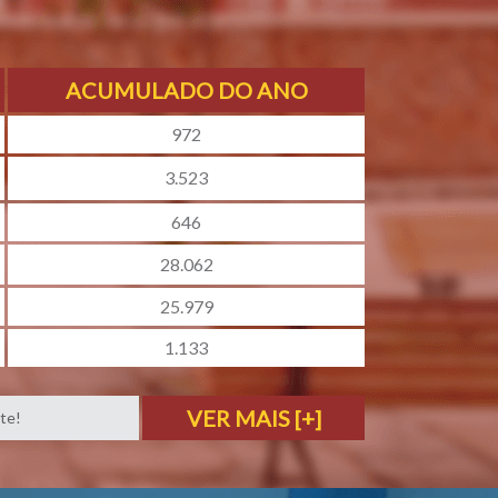
ACUMULADO DO ANO
972
3.523
646
28.062
25.979
1.133
VER MAIS [+]
te!