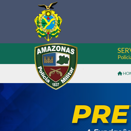
SER
Políc
HO