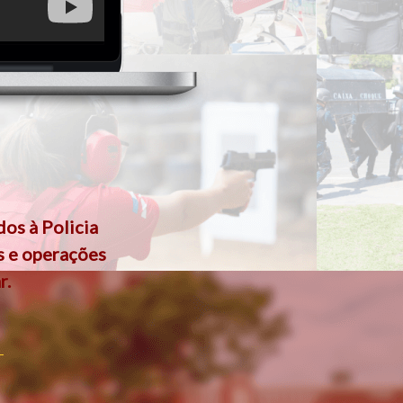
os à Policia
s e operações
r.