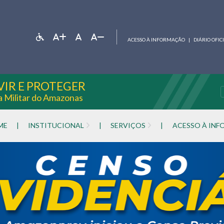
ACESSO À INFORMAÇÃO
|
DIÁRIO OFIC
VIR E PROTEGER
ia Militar do Amazonas
ME
|
INSTITUCIONAL
|
SERVIÇOS
|
ACESSO À IN