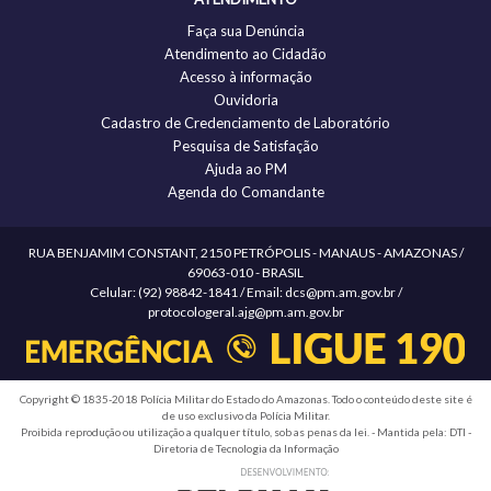
Faça sua Denúncia
Atendimento ao Cidadão
Acesso à informação
Ouvidoria
Cadastro de Credenciamento de Laboratório
Pesquisa de Satisfação
Ajuda ao PM
Agenda do Comandante
RUA BENJAMIM CONSTANT, 2150 PETRÓPOLIS - MANAUS - AMAZONAS /
69063-010 - BRASIL
Celular: (92) 98842-1841 / Email: dcs@pm.am.gov.br /
protocologeral.ajg@pm.am.gov.br
Copyright © 1835-2018 Polícia Militar do Estado do Amazonas. Todo o conteúdo deste site é
de uso exclusivo da Polícia Militar.
Proibida reprodução ou utilização a qualquer título, sob as penas da lei. - Mantida pela: DTI -
Diretoria de Tecnologia da Informação